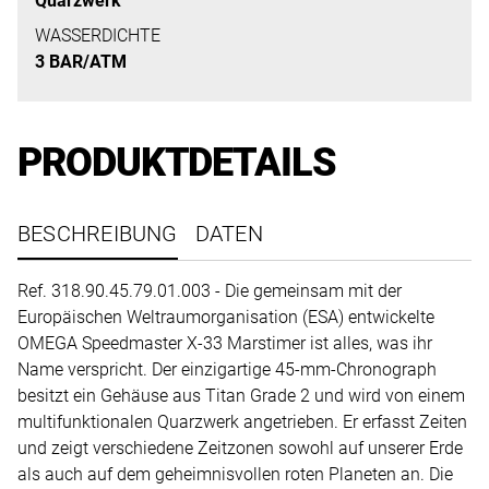
Quarzwerk
uns
auf
WASSERDICHTE
3 BAR/ATM
Ihre
Anfrage.
PRODUKTDETAILS
TERMINANFRAGE
BESCHREIBUNG
DATEN
Ref. 318.90.45.79.01.003 - Die gemeinsam mit der
Europäischen Weltraumorganisation (ESA) entwickelte
OMEGA Speedmaster X-33 Marstimer ist alles, was ihr
Name verspricht. Der einzigartige 45-mm-Chronograph
besitzt ein Gehäuse aus Titan Grade 2 und wird von einem
multifunktionalen Quarzwerk angetrieben. Er erfasst Zeiten
und zeigt verschiedene Zeitzonen sowohl auf unserer Erde
als auch auf dem geheimnisvollen roten Planeten an. Die