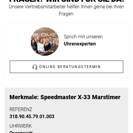
ERFAHREN
Unsere Vertriebsmitarbeiter helfen Ihnen gerne bei Ihren
NEUHEITEN
Fragen.
2026
Neuheiten
BESUCHEN
der
Sprich mit unseren
SIE
Watches
Uhrenexperten
UNS
and
Wonders
Vereinbaren
2026
Sie
ONLINE BERATUNGSTERMIN
jetzt
Ihren
MEHR
persönlichen
ERFAHREN
Merkmale: Speedmaster X‑33 Marstimer
Termin
–
REFERENZ
318.90.45.79.01.003
wir
freuen
UHRWERK