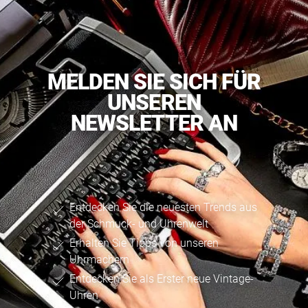
MELDEN SIE SICH FÜR
UNSEREN
NEWSLETTER AN
Entdecken Sie die neuesten Trends aus
der Schmuck- und Uhrenwelt
Erhalten Sie Tipps von unseren
Uhrmachern
Entdecken Sie als Erster neue Vintage-
Uhren