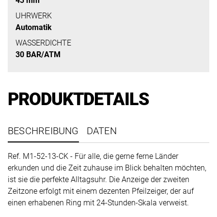
43 mm
uns
auf
UHRWERK
Automatik
Ihre
Anfrage.
WASSERDICHTE
30 BAR/ATM
TERMINANFRAGE
PRODUKTDETAILS
BESCHREIBUNG
DATEN
Ref. M1-52-13-CK - Für alle, die gerne ferne Länder
erkunden und die Zeit zuhause im Blick behalten möchten,
ist sie die perfekte Alltagsuhr. Die Anzeige der zweiten
Zeitzone erfolgt mit einem dezenten Pfeilzeiger, der auf
einen erhabenen Ring mit 24-Stunden-Skala verweist.