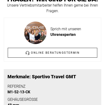
ERFAHREN
Unsere Vertriebsmitarbeiter helfen Ihnen gerne bei Ihren
NEUHEITEN
Fragen.
2026
Neuheiten
BESUCHEN
der
Sprich mit unseren
SIE
Watches
Uhrenexperten
UNS
and
Wonders
Vereinbaren
2026
Sie
ONLINE BERATUNGSTERMIN
jetzt
Ihren
MEHR
persönlichen
ERFAHREN
Merkmale: Sportivo Travel GMT
Termin
–
REFERENZ
M1-52-13-CK
wir
freuen
GEHÄUSEGRÖSSE