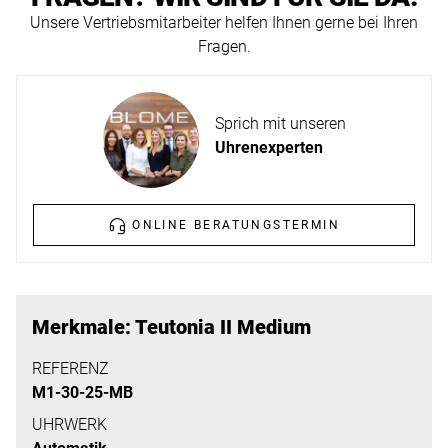
ERFAHREN
Unsere Vertriebsmitarbeiter helfen Ihnen gerne bei Ihren
NEUHEITEN
Fragen.
2026
Neuheiten
BESUCHEN
der
Sprich mit unseren
SIE
Watches
Uhrenexperten
UNS
and
Wonders
Vereinbaren
2026
Sie
ONLINE BERATUNGSTERMIN
jetzt
Ihren
MEHR
persönlichen
ERFAHREN
Merkmale: Teutonia II Medium
Termin
–
REFERENZ
M1-30-25-MB
wir
freuen
UHRWERK