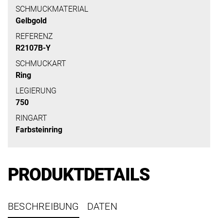
uns
SCHMUCKMATERIAL
auf
Gelbgold
Ihre
REFERENZ
Anfrage.
R2107B-Y
SCHMUCKART
Ring
TERMINANFRAGE
LEGIERUNG
750
RINGART
Farbsteinring
PRODUKTDETAILS
BESCHREIBUNG
DATEN