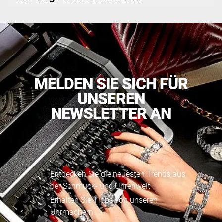
MELDEN SIE SICH FÜR
UNSEREN
NEWSLETTER AN
Entdecken Sie die neuesten Trends aus
der Schmuck- und Uhrenwelt
Erhalten Sie Tipps von unseren
Uhrmachern