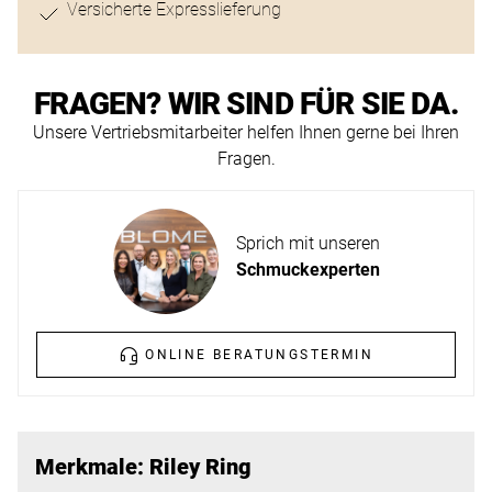
Versicherte Expresslieferung
ERFAHREN
NEUHEITEN
2026
Neuheiten
FRAGEN? WIR SIND FÜR SIE DA.
BESUCHEN
der
Unsere Vertriebsmitarbeiter helfen Ihnen gerne bei Ihren
SIE
Watches
Fragen.
UNS
and
Wonders
Vereinbaren
2026
Sprich mit unseren
Sie
Schmuckexperten
jetzt
Ihren
MEHR
persönlichen
ERFAHREN
ONLINE BERATUNGSTERMIN
Termin
–
wir
freuen
Merkmale: Riley Ring