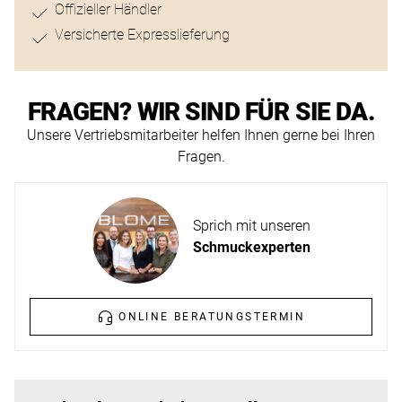
ERFAHREN
Offizieller Händler
NEUHEITEN
Versicherte Expresslieferung
2026
Neuheiten
BESUCHEN
der
FRAGEN? WIR SIND FÜR SIE DA.
SIE
Watches
Unsere Vertriebsmitarbeiter helfen Ihnen gerne bei Ihren
UNS
and
Fragen.
Wonders
Vereinbaren
2026
Sie
Sprich mit unseren
jetzt
Schmuckexperten
Ihren
MEHR
persönlichen
ERFAHREN
Termin
ONLINE BERATUNGSTERMIN
–
wir
freuen