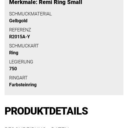
uns
Merkmale: Remi Ring Small
auf
SCHMUCKMATERIAL
Ihre
Gelbgold
Anfrage.
REFERENZ
R2015A-Y
SCHMUCKART
TERMINANFRAGE
Ring
LEGIERUNG
750
RINGART
Farbsteinring
PRODUKTDETAILS