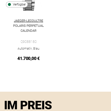
Verfügbar
JAEGER-LECOULTRE
POLARIS PERPETUAL
CALENDAR
Jaeger-LeCoultre Polaris Perpetual Calendar, Ref: Q9088180, 
Q9088180
Automatik, Blau
41.700,00 €
IM PREIS