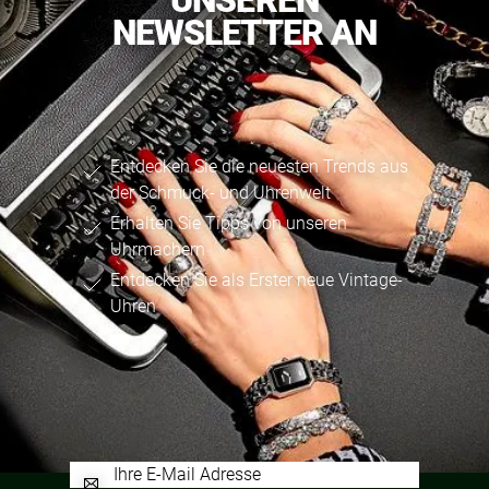
UNSEREN
NEWSLETTER AN
Entdecken Sie die neuesten Trends aus
der Schmuck- und Uhrenwelt
Erhalten Sie Tipps von unseren
Uhrmachern
Entdecken Sie als Erster neue Vintage-
Uhren