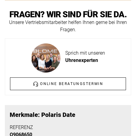
ERFAHREN
NEUHEITEN
FRAGEN? WIR SIND FÜR SIE DA.
2026
Unsere Vertriebsmitarbeiter helfen Ihnen gerne bei Ihren
Neuheiten
Fragen.
BESUCHEN
der
SIE
Watches
UNS
and
Sprich mit unseren
Wonders
Vereinbaren
Uhrenexperten
2026
Sie
jetzt
ONLINE BERATUNGSTERMIN
Ihren
MEHR
persönlichen
ERFAHREN
Termin
–
Merkmale: Polaris Date
wir
REFERENZ
freuen
Q9068650