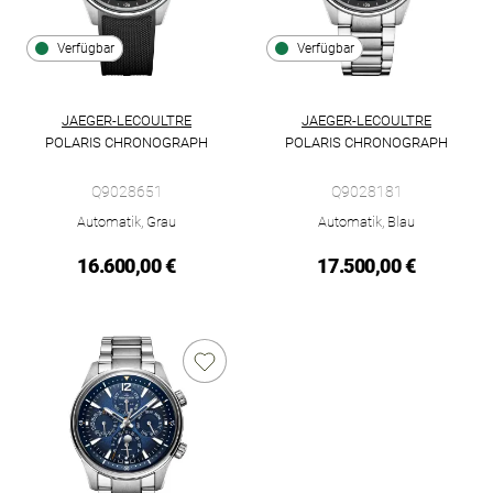
Verfügbar
Verfügbar
JAEGER-LECOULTRE
JAEGER-LECOULTRE
POLARIS CHRONOGRAPH
POLARIS CHRONOGRAPH
Jaeger-LeCoultre Polaris Chronograph, Ref: Q9028651, Preis:
Jaeger-LeCoultre Polaris Chro
Q9028651
Q9028181
Automatik, Grau
Automatik, Blau
16.600,00 €
17.500,00 €