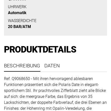
uns
UHRWERK
auf
Automatik
Ihre
WASSERDICHTE
Anfrage.
20 BAR/ATM
TERMINANFRAGE
PRODUKTDETAILS
BESCHREIBUNG
DATEN
Ref. Q9068650 - Mit ihren hervorragend ablesbaren
Funktionen präsentiert sich die Polaris Date in elegant-
sportlichem Stil. Ihr prachtvolles Zifferblatt zieht alle Blicke
auf sich: die meergraue Farbe, das Ergebnis von 35
Lackschichten, der doppelte Farbverlauf, die drei Ebenen an
Finishes: der Höhenring mit Opalin-Veredelung, die