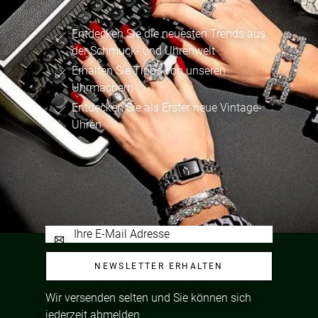
Entdecken Sie die neuesten Trends aus
der Schmuck- und Uhrenwelt
Erhalten Sie Tipps von unseren
Uhrmachern
Entdecken Sie als Erster neue Vintage-
Uhren
NEWSLETTER ERHALTEN
Wir versenden selten und Sie können sich
jederzeit abmelden