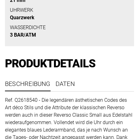
21 mm
uns
auf
UHRWERK
Quarzwerk
Ihre
Anfrage.
WASSERDICHTE
3 BAR/ATM
TERMINANFRAGE
PRODUKTDETAILS
BESCHREIBUNG
DATEN
Ref. Q2618540 - Die legendären ästhetischen Codes des
Art déco Stils und die Attribute der klassischen Reverso
werden auch in dieser Reverso Classic Small aus Edelstahl
wiederaufgenommen. Vollendet wird die Uhr durch ein
elegantes blaues Lederarmband, das je nach Wunsch an
die Tages- oder Nachtzeit angepasst werden kann. Dank