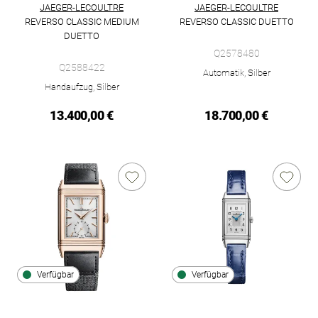
JAEGER-LECOULTRE
JAEGER-LECOULTRE
REVERSO CLASSIC MEDIUM
REVERSO CLASSIC DUETTO
Jaeger-LeCoultre Reverso Clas
DUETTO
Jaeger-LeCoultre Reverso Classic Medium Duetto, Ref: Q25884
Q2578480
Q2588422
Automatik, Silber
Handaufzug, Silber
13.400,00 €
18.700,00 €
Verfügbar
Verfügbar