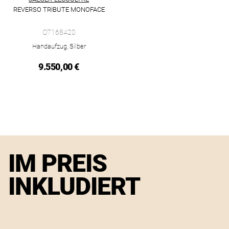
REVERSO TRIBUTE MONOFACE
Jaeger-LeCoultre Reverso Tribute Monoface, Ref: Q7168420, P
Q7168420
Handaufzug, Silber
9.550,00 €
IM PREIS
INKLUDIERT