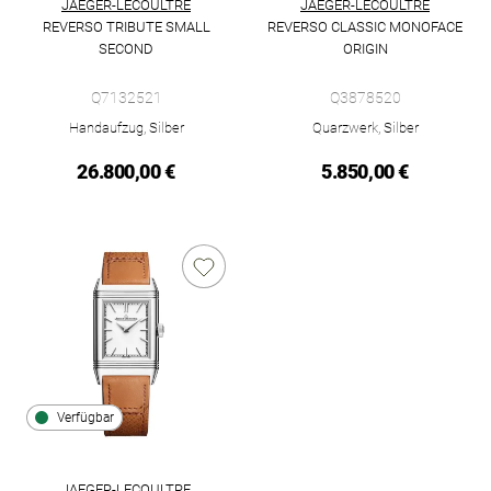
JAEGER-LECOULTRE
JAEGER-LECOULTRE
REVERSO TRIBUTE SMALL
REVERSO CLASSIC MONOFACE
SECOND
ORIGIN
Jaeger-LeCoultre Reverso Tribute Small Second, Ref: Q713252
Jaeger-LeCoultre Reverso Clas
Q7132521
Q3878520
Handaufzug, Silber
Quarzwerk, Silber
26.800,00 €
5.850,00 €
Verfügbar
JAEGER-LECOULTRE