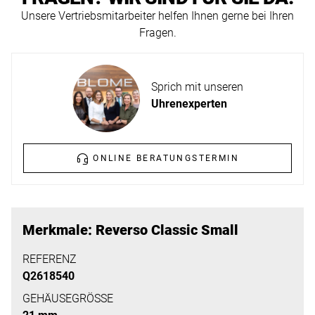
ERFAHREN
Unsere Vertriebsmitarbeiter helfen Ihnen gerne bei Ihren
NEUHEITEN
Fragen.
2026
Neuheiten
BESUCHEN
der
Sprich mit unseren
SIE
Watches
Uhrenexperten
UNS
and
Wonders
Vereinbaren
2026
Sie
ONLINE BERATUNGSTERMIN
jetzt
Ihren
MEHR
persönlichen
ERFAHREN
Merkmale: Reverso Classic Small
Termin
–
REFERENZ
Q2618540
wir
freuen
GEHÄUSEGRÖSSE