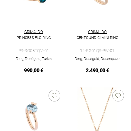
GRIMALDO
GRIMALDO
PRINCESS FLÒ RING
CENTOUNDICI MINI RING
Grimaldo Princess Flò Ring, Ref: PR-RG05TQM-01, Preis: 990
Grimaldo Centoundici Mini Ri
PR-RG05TQM-01
11-RG01QR-PW-01
Ring, Roségold, Türkis
Ring, Roségold, Rosenquarz
990,00 €
2.490,00 €