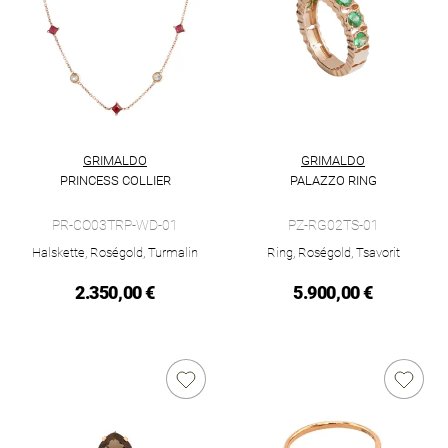
GRIMALDO
GRIMALDO
PRINCESS COLLIER
PALAZZO RING
Grimaldo Princess Collier, Ref: PR-CO03TRP-WD-01, Preis: 2.
Grimaldo Palazzo Ring , Ref: 
PR-CO03TRP-WD-01
PZ-RG02TS-01
Halskette, Roségold, Turmalin
Ring, Roségold, Tsavorit
2.350,00 €
5.900,00 €