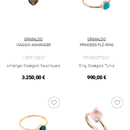
GRIMALDO
GRIMALDO
VIAGGIO ANHÄNGER
PRINCESS FLÒ RING
Grimaldo Viaggio Anhänger, Ref: VI-EP01QS-01, Preis: 3.250,
Grimaldo Princess Flò Ring, R
VI-EP01QS-01
PR-RG05TQ-01
Anhänger, Roségold, Rauchquarz
Ring, Roségold, Türkis
3.250,00 €
990,00 €