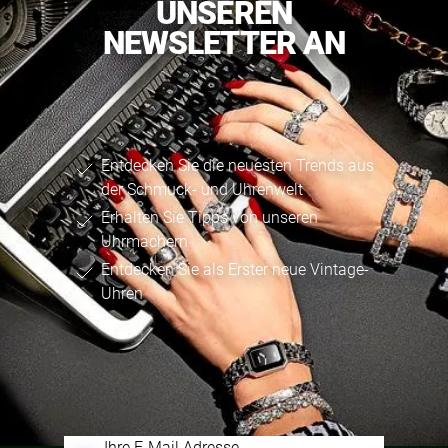
UNSEREN
NEWSLETTER AN
Entdecken Sie die neuesten Trends aus
der Schmuck- und Uhrenwelt
Erhalten Sie Tipps von unseren
Uhrmachern
Entdecken Sie als Erster neue Vintage-
Uhren