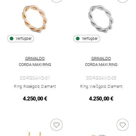
Verfügbar
Verfügbar
GRIMALDO
GRIMALDO
CORDA MAXI RING
CORDA MAXI RING
Grimaldo Corda Maxi Ring, Ref: CO-RG04WD-01, Preis: 4.250,
Grimaldo Corda Maxi Ring, Re
CO-RG04WD-01
CO-RG04WD-03
Ring, Roségold, Diamant
Ring, Weißgold, Diamant
4.250,00 €
4.250,00 €