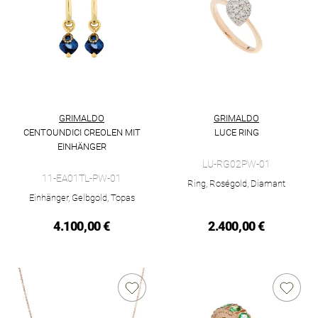
GRIMALDO
GRIMALDO
CENTOUNDICI CREOLEN MIT
LUCE RING
Grimaldo Luce Ring , Ref: LU-
EINHÄNGER
Grimaldo Centoundici Creolen mit Einhänger, Ref: 11-EA01TL-
LU-RG02PW-01
11-EA01TL-PW-01
Ring, Roségold, Diamant
Einhänger, Gelbgold, Topas
4.100,00 €
2.400,00 €