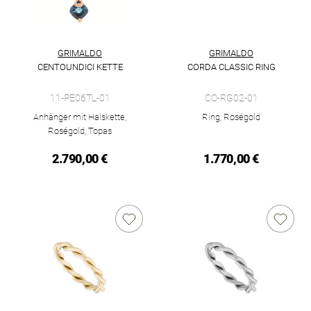
GRIMALDO
GRIMALDO
CENTOUNDICI KETTE
CORDA CLASSIC RING
Grimaldo Centoundici Kette, Ref: 11-PE06TL-01, Preis: 2.790,
Grimaldo Corda Classic Ring, 
11-PE06TL-01
CO-RG02-01
Anhänger mit Halskette,
Ring, Roségold
Roségold, Topas
2.790,00 €
1.770,00 €