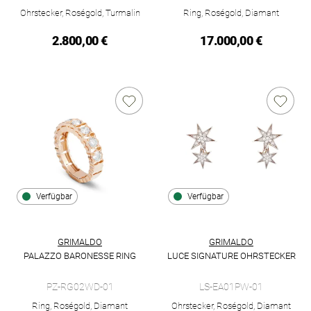
uns
Ohrstecker, Roségold, Turmalin
Ring, Roségold, Diamant
auf
2.800,00 €
17.000,00 €
Ihre
Anfrage.
TERMINANFRAGE
Verfügbar
Verfügbar
GRIMALDO
GRIMALDO
PALAZZO BARONESSE RING
LUCE SIGNATURE OHRSTECKER
Grimaldo Palazzo Baronesse Ring, Ref: PZ-RG02WD-01, Preis:
Grimaldo Luce Signature Ohrst
PZ-RG02WD-01
LS-EA01PW-01
Ring, Roségold, Diamant
Ohrstecker, Roségold, Diamant