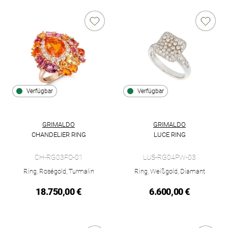
Verfügbar
Verfügbar
GRIMALDO
GRIMALDO
CHANDELIER RING
LUCE RING
Grimaldo Chandelier Ring , Ref: CH-RG03FO-01, Preis: 18.750
Grimaldo Luce Ring , Ref: LUS
CH-RG03FO-01
LUS-RG04PW-03
Ring, Roségold, Turmalin
Ring, Weißgold, Diamant
18.750,00 €
6.600,00 €