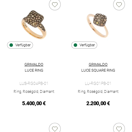
Verfügbar
Verfügbar
GRIMALDO
GRIMALDO
LUCE RING
LUCE SQUARE RING
Grimaldo Luce Ring , Ref: LUS-RG04PB-01, Preis: 5.400,00 €, 
Grimaldo Luce Square Ring, Re
LUS-RG04PB-01
LU-RG01PB-01
Ring, Roségold, Diamant
Ring, Roségold, Diamant
5.400,00 €
2.200,00 €