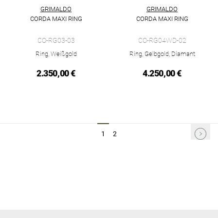
GRIMALDO
GRIMALDO
CORDA MAXI RING
CORDA MAXI RING
Grimaldo Corda Maxi Ring, Ref: CO-RG03-03, Preis: 2.350,00 
Grimaldo Corda Maxi Ring, Re
CO-RG03-03
CO-RG04WD-02
Ring, Weißgold
Ring, Gelbgold, Diamant
2.350,00 €
4.250,00 €
1
2