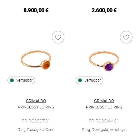
8.900,00 €
2.600,00 €
Verfügbar
Verfügbar
GRIMALDO
GRIMALDO
PRINCESS FLÒ RING
PRINCESS FLÒ RING
Grimaldo Princess Flò Ring, Ref: PR-RG05CT-01, Preis: 990,00
Grimaldo Princess Flò Ring, R
PR-RG05CT-01
PR-RG05AM-01
Ring, Roségold, Citrin
Ring, Roségold, Amethyst