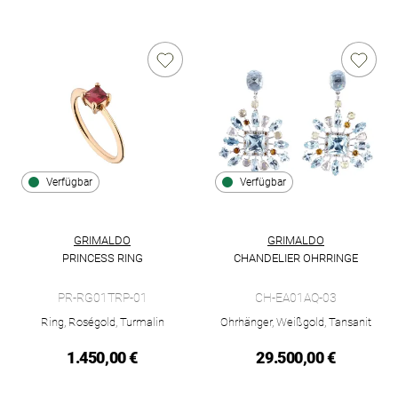
Verfügbar
Verfügbar
GRIMALDO
GRIMALDO
PRINCESS RING
CHANDELIER OHRRINGE
Grimaldo Princess Ring, Ref: PR-RG01TRP-01, Preis: 1.450,00
Grimaldo Chandelier Ohrringe,
PR-RG01TRP-01
CH-EA01AQ-03
Ring, Roségold, Turmalin
Ohrhänger, Weißgold, Tansanit
1.450,00 €
29.500,00 €