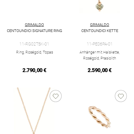
GRIMALDO
GRIMALDO
CENTOUNDICI SIGNATURE RING
CENTOUNDICI KETTE
Grimaldo Centoundici Signature Ring, Ref: 11-RG02TSK-01, Pr
Grimaldo Centoundici Kette, R
11-RG02TSK-01
11-PE06PA-01
Ring, Roségold, Topas
Anhänger mit Halskette,
Roségold, Prasiolith
2.790,00 €
2.590,00 €